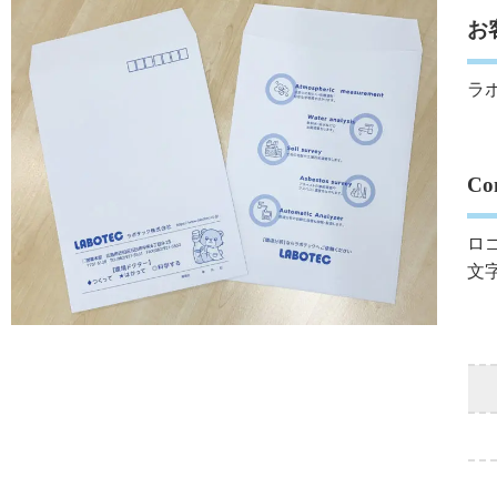
お
ラ
Co
ロ
文