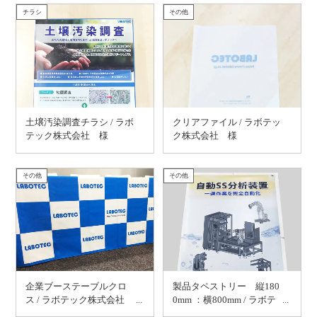
チラシ
その他
土壌汚染調査チラシ / ラボ
クリアファイル / ラボテッ
テック株式会社 様
ク株式会社 様
その他
その他
企業ブーステーブルクロ
製品タペストリー 縦180
ス / ラボテック株式会社
0mm ：横800mm / ラボテ
様
ック株式会社 様