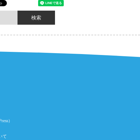
ess）
いて