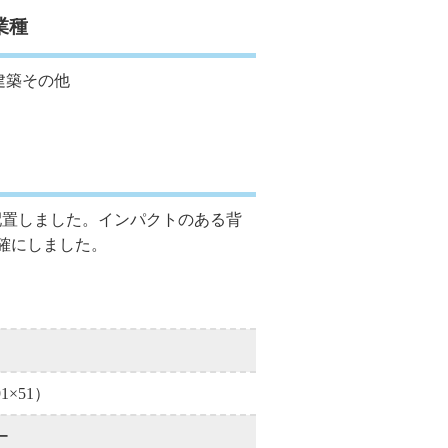
業種
建築その他
配置しました。インパクトのある背
確にしました。
×51）
ー