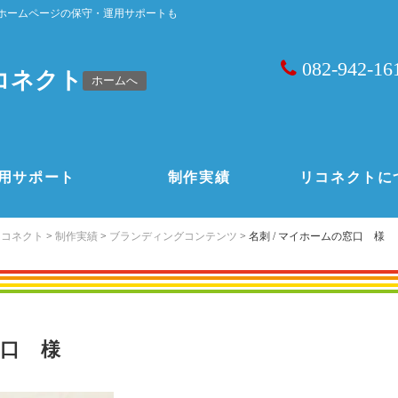
ホームページの保守・運用サポートも
082-942-16
コネクト
ホームへ
用サポート
制作実績
リコネクトに
リコネクト
>
制作実績
>
ブランディングコンテンツ
>
名刺 / マイホームの窓口 様
窓口 様