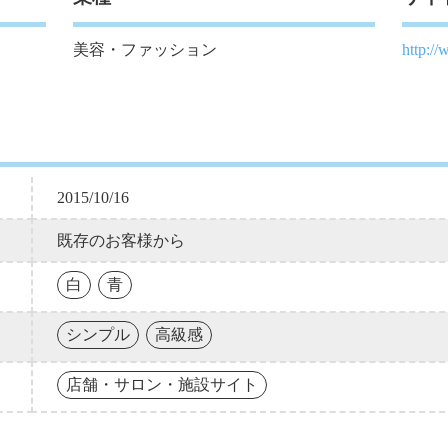
美容・ファッション
http:/
2015/10/16
既存のお客様から
白
青
シンプル
高級感
店舗・サロン・施設サイト