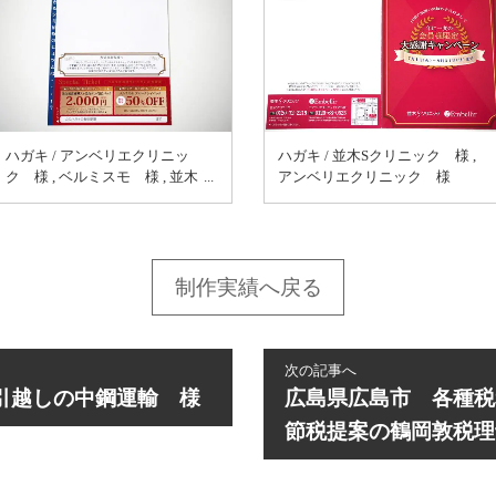
ハガキ / アンベリエクリニッ
ハガキ / 並木Sクリニック 様 ,
ク 様 , ベルミスモ 様 , 並木
アンベリエクリニック 様
Sクリニック 様
制作実績へ戻る
次の記事へ
引越しの中鋼運輸 様
広島県広島市 各種税
節税提案の鶴岡敦税理