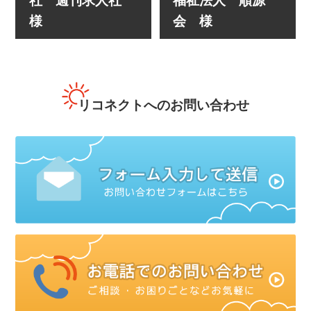
社 週刊求人社
福祉法人 順源
様
会 様
リコネクトへのお問い合わせ