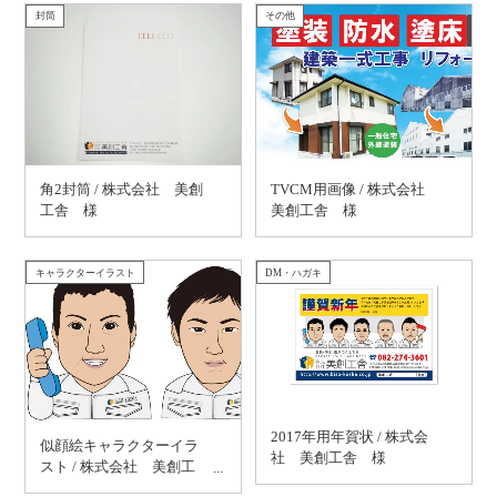
封筒
その他
角2封筒 / 株式会社 美創
TVCM用画像 / 株式会社
工舎 様
美創工舎 様
キャラクターイラスト
DM・ハガキ
2017年用年賀状 / 株式会
似顔絵キャラクターイラ
社 美創工舎 様
スト / 株式会社 美創工
舎 様