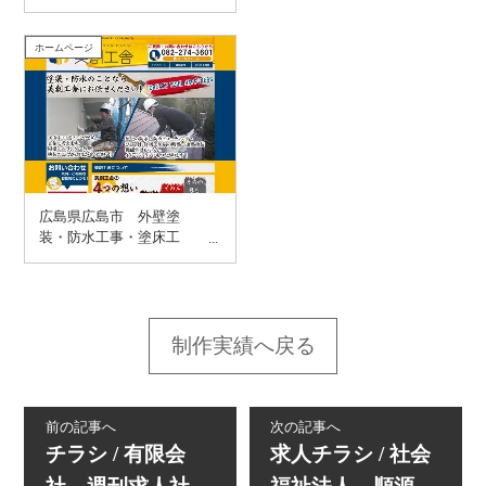
ホームページ
広島県広島市 外壁塗
装・防水工事・塗床工
事・止水工事の美創工
舎 様
制作実績へ戻る
前の記事へ
次の記事へ
チラシ / 有限会
求人チラシ / 社会