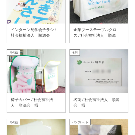
インターン見学会チラシ /
企業ブーステーブルクロ
社会福祉法人 順源会
ス / 社会福祉法人 順源
様
会 様
その他
名刺
椅子カバー / 社会福祉法
名刺 / 社会福祉法人 順源
人 順源会 様
会 様
その他
パンフレット