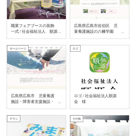
職業フェアブースの装飾
広島県広島市佐伯区 児
一式 / 社会福祉法人 順源
童養護施設の八幡学園
会 様
様
ホームページ
ロゴ
広島県広島市 児童養護
ロゴ / 社会福祉法人順源
施設・障害者支援施設・
会 様
障害児入所施設等運営
社会福祉法人 順源会
様
チラシ
その他