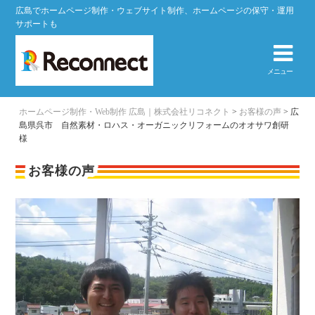
広島でホームページ制作・ウェブサイト制作、ホームページの保守・運用
サポートも
メニュー
ホームページ制作・Web制作 広島｜株式会社リコネクト
>
お客様の声
>
広
島県呉市 自然素材・ロハス・オーガニックリフォームのオオサワ創研
様
お客様の声