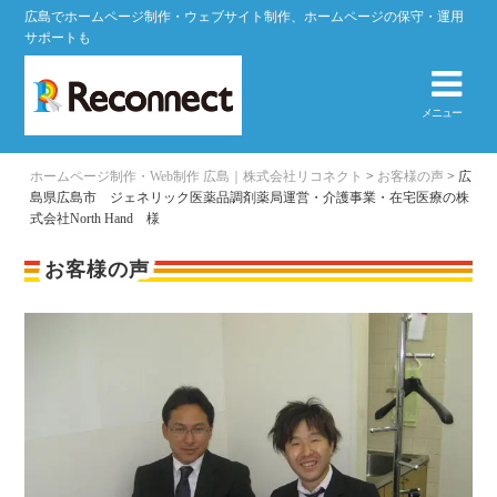
広島でホームページ制作・ウェブサイト制作、ホームページの保守・運用
サポートも
メニュー
ホームページ制作・Web制作 広島｜株式会社リコネクト
>
お客様の声
>
広
島県広島市 ジェネリック医薬品調剤薬局運営・介護事業・在宅医療の株
式会社North Hand 様
お客様の声