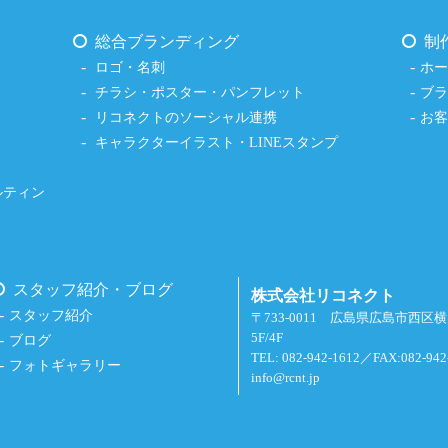
総合ブランディング
制
ロゴ・名刺
ホ
チラシ・ポスター・パンフレット
ブ
リコネクトのソーシャル連携
お
キャラクターイラスト・LINEスタンプ
ルティン
スタッフ紹介・ブログ
株式会社リコネクト
スタッフ紹介
〒733-0011 広島県広島市西区
5F/4F
ブログ
TEL: 082-942-1612／FAX:082-942
フォトギャラリー
info@rcnt.jp