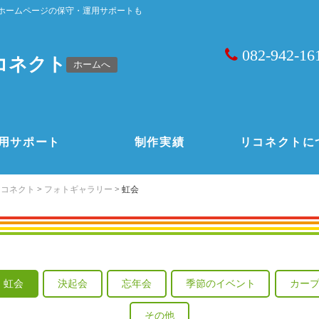
ホームページの保守・運用サポートも
082-942-16
コネクト
ホームへ
用サポート
制作実績
リコネクトに
リコネクト
>
フォトギャラリー
>
虹会
虹会
決起会
忘年会
季節のイベント
カー
その他