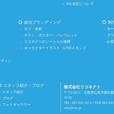
SSL対応について
総合ブランディング
制
ロゴ・名刺
ホ
チラシ・ポスター・パンフレット
ブ
リコネクトのソーシャル連携
お
キャラクターイラスト・LINEスタンプ
ルティン
スタッフ紹介・ブログ
株式会社リコネクト
スタッフ紹介
〒733-0011 広島県広島市西区
5F/4F
ブログ
TEL: 082-942-1612／FAX:082-942
フォトギャラリー
info@rcnt.jp