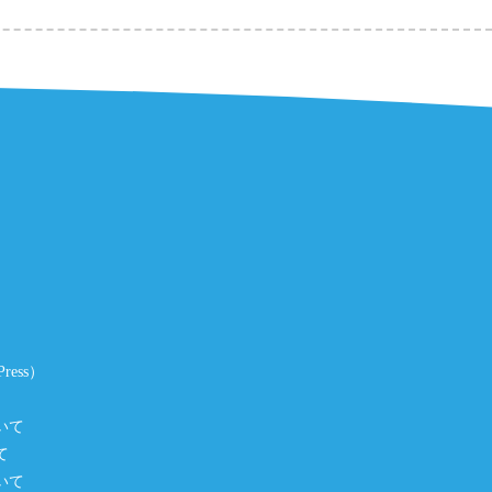
ess）
いて
て
いて