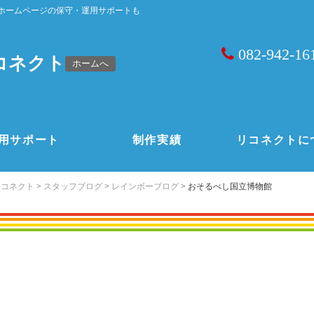
ホームページの保守・運用サポートも
082-942-16
コネクト
ホームへ
用サポート
制作実績
リコネクトに
リコネクト
>
スタッフブログ
>
レインボーブログ
>
おそるべし国立博物館